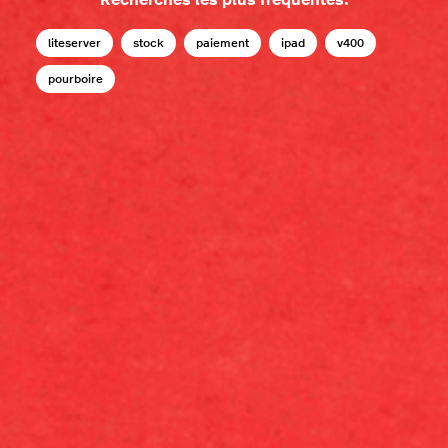
Recherches les plus fréquentes:
liteserver
stock
paiement
ipad
v400
pourboire