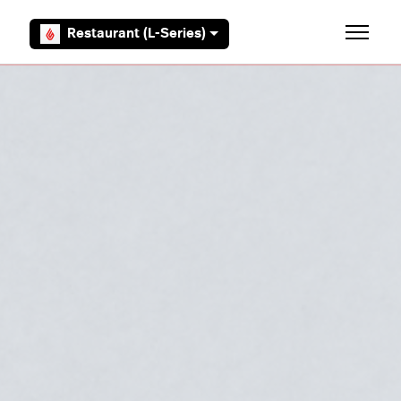
Aller au contenu principal
Restaurant (L-Series)
Ouvrir/F