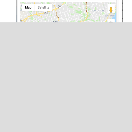
Saisissez le
Nom de la succursale
.
Facultativement, saisissez l’
ID du rapport
. Cet
ID apparaîtra à côté de chaque transaction
effectuée dans cette succursale à la section