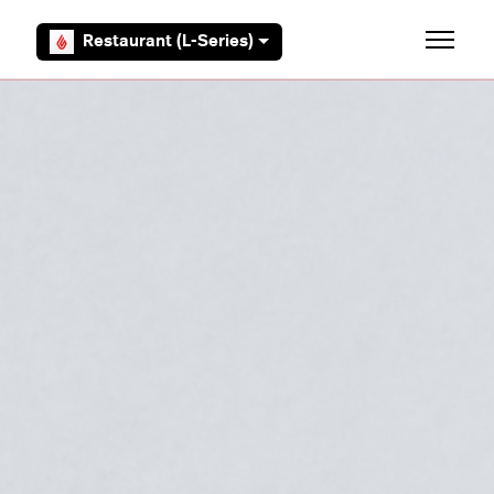
Aller au contenu principal
Restaurant (L-Series)
Ouvrir/F