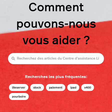
Comment
pouvons-nous
vous aider ?
Recherche
Recherches les plus fréquentes:
liteserver
stock
paiement
ipad
v400
pourboire