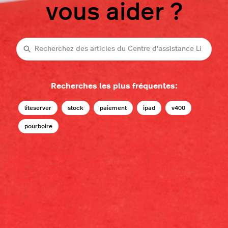
vous aider ?
Recherche
Recherches les plus fréquentes:
liteserver
stock
paiement
ipad
v400
pourboire