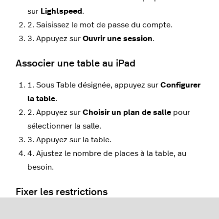
sur
Lightspeed
.
2. Saisissez le mot de passe du compte.
3. Appuyez sur
Ouvrir une session
.
Associer une table au iPad
1. Sous Table désignée, appuyez sur
Configurer
la table
.
2. Appuye
z sur
Choisir un plan de salle
pour
sélectionner la salle.
3. Appuyez s
ur la table.
4. Ajustez le nombre de places à la table, au
besoin.
Fixer les restrictions
• Délai entre les commandes. 0 ou rien s
’
il n
’
y a