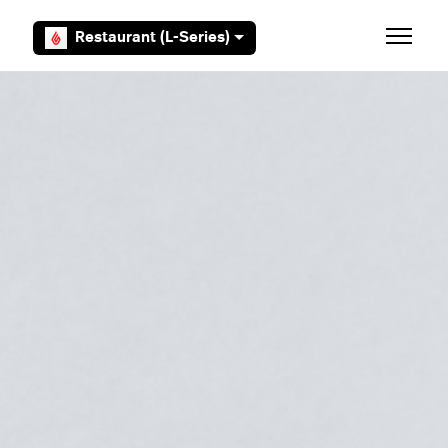
Aller au contenu principal
Restaurant (L-Series)
Ouvrir/F