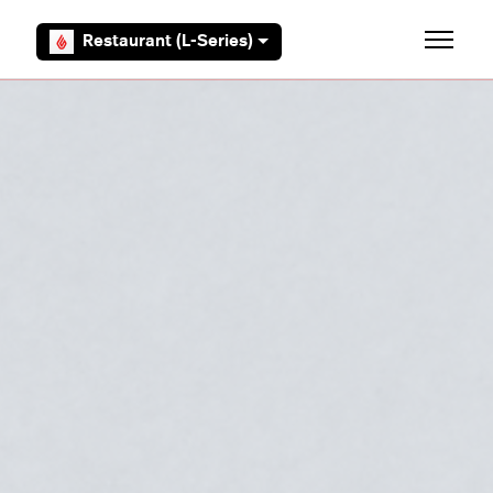
Aller au contenu principal
Restaurant (L-Series)
Ouvrir/F