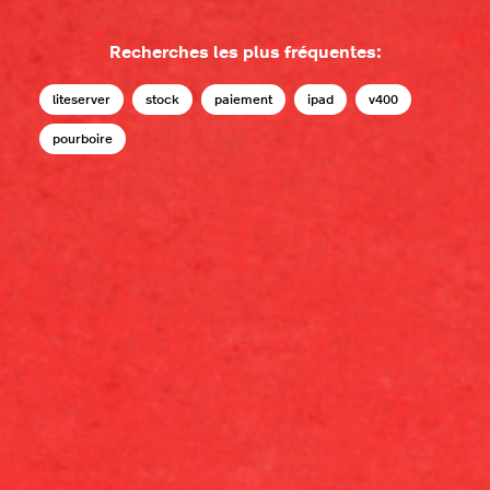
Recherches les plus fréquentes:
liteserver
stock
paiement
ipad
v400
pourboire