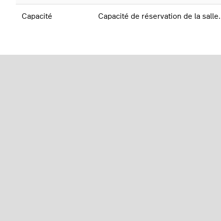
Capacité
Capacité de réservation de la salle.
Cet article vous a-t-il été utile ?
Utilisateurs qui ont trouvé cela utile : 0 sur 1