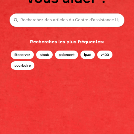
Recherche
Recherches les plus fréquentes:
liteserver
stock
paiement
ipad
v400
pourboire