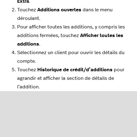
Extra
.
Touchez
Additions ouvertes
dans le menu
déroulant.
Pour afficher toutes les additions, y compris les
additions fermées, touchez
Afficher toutes les
additions
.
Sélectionnez un client pour ouvrir les détails du
compte.
Touchez
Historique de crédit/d’additions
pour
agrandir et afficher la section de détails de
l’addition.
Le solde de crédit peut présenter un montant
positif ou négatif.
Les transactions pour lesquelles un crédit a
été ajouté au compte client sont affichées en
vert.