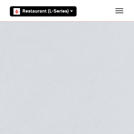
Aller au contenu principal
Restaurant (L-Series)
Ouvrir/F