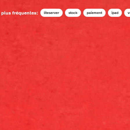
 plus fréquentes:
liteserver
stock
paiement
ipad
v