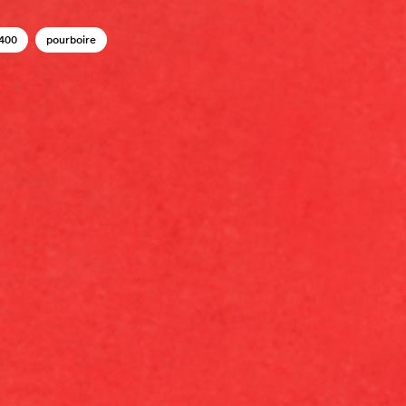
400
pourboire