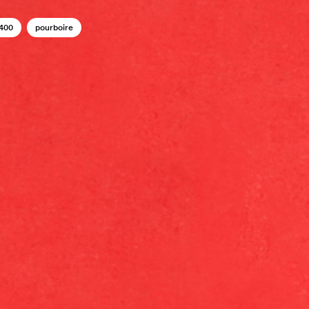
400
pourboire