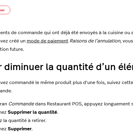
Pas encore suivi par quelqu'un
ner
ents de commande qui ont déjà été envoyés à la cuisine ou au 
avez créé un
mode de paiement
Raisons de l’annulation
, vou
tion future.
r diminuer la quantité d’un 
avez commandé le même produit plus d'une fois, suivez cett
ande.
cran
Commande
dans Restaurant POS, appuyez longuement s
hez
Supprimer la quantité
.
z la quantité à retirer.
hez
Supprimer
.