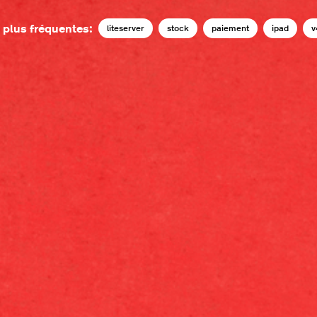
 plus fréquentes:
liteserver
stock
paiement
ipad
v