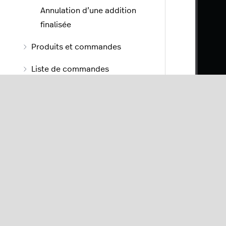
Annulation d’une addition
finalisée
Produits et commandes
Liste de commandes
Transfert de commandes et
d’éléments
Exonérations de taxe
Paramètres
Rapports
Modules et intégrations