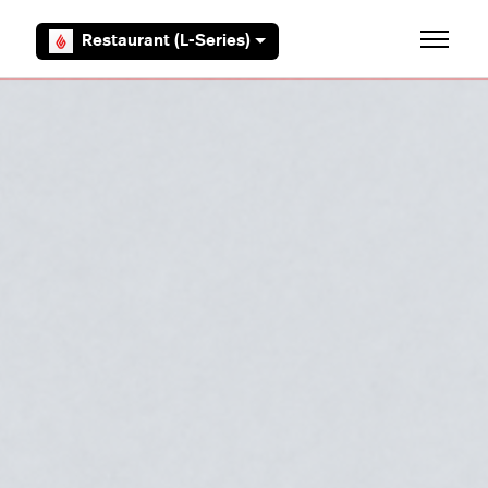
Aller au contenu principal
Restaurant (L-Series)
Ouvrir/F