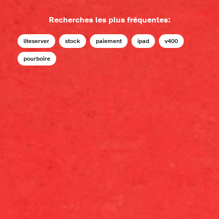
Recherches les plus fréquentes:
liteserver
stock
paiement
ipad
v400
pourboire