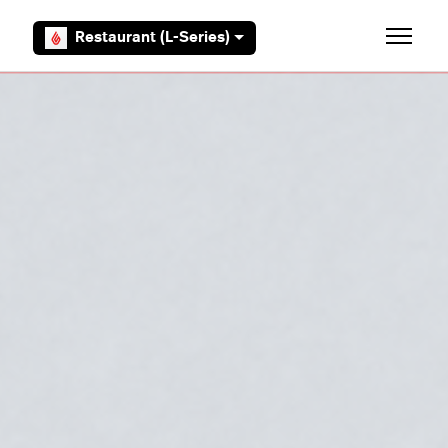
Aller au contenu principal
Restaurant (L-Series)
Ouvrir/F