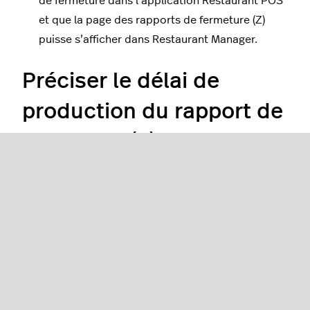
de fermeture dans l’application Restaurant POS
et que la page des rapports de fermeture (Z)
puisse s’afficher dans Restaurant Manager.
Préciser le délai de
production du rapport de
fermeture (Z) dans
Restaurant Manager
Dans
Paramètres des rapports > Rapports de
fermeture (X et Z)
, précisez le moment auquel vous
voulez que le rapport de fermeture (Z) soit généré
automatiquement dans Restaurant Manager. Vous