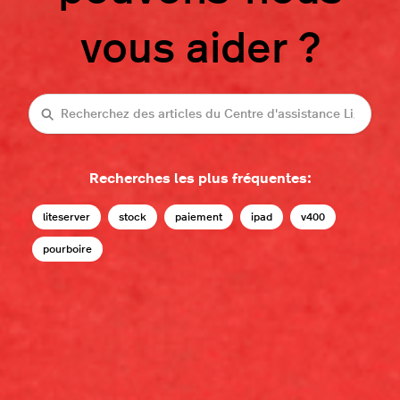
vous aider ?
Recherche
Recherches les plus fréquentes:
liteserver
stock
paiement
ipad
v400
pourboire