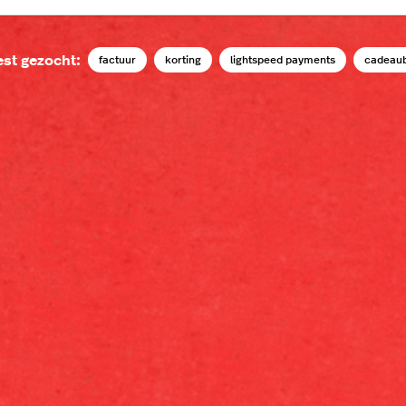
st gezocht:
factuur
korting
lightspeed payments
cadeau