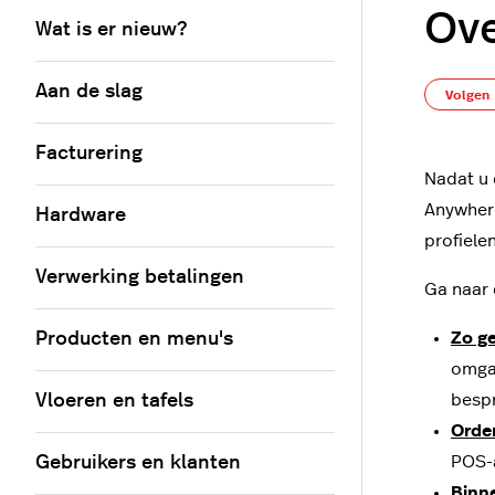
Ove
Wat is er nieuw?
Aan de slag
Volgen
Facturering
Nadat u
Anywhere
Hardware
profiele
Verwerking betalingen
Ga naar 
Producten en menu's
Zo g
omgaa
Vloeren en tafels
besp
Orde
Gebruikers en klanten
POS-a
Binn