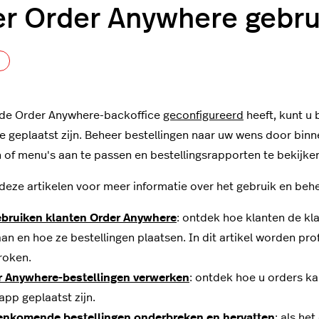
r Order Anywhere gebru
Nog door niemand gevolgd
 de Order Anywhere-backoffice
geconfigureerd
heeft, kunt u 
 geplaatst zijn. Beheer bestellingen naar uw wens door bin
n of menu's aan te passen en bestellingsrapporten te bekijke
deze artikelen voor meer informatie over het gebruik en beh
ebruiken klanten Order Anywhere
: ontdek hoe klanten de kl
n en hoe ze bestellingen plaatsen. In dit artikel worden prof
roken.
r Anywhere-bestellingen verwerken
: ontdek hoe u orders k
pp geplaatst zijn.
enkomende bestellingen onderbreken en hervatten
: als he