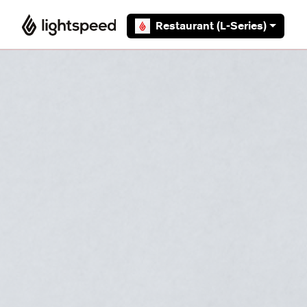
Overslaan en naar hoofdcontent gaan
Restaurant (L-Series)