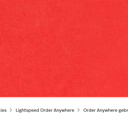
ties
Lightspeed Order Anywhere
Order Anywhere gebr