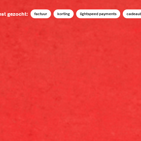
st gezocht:
factuur
korting
lightspeed payments
cadeau