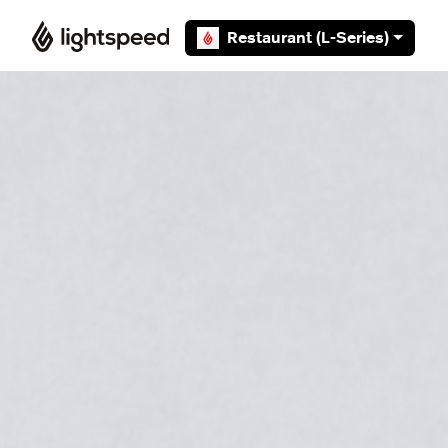
Overslaan en naar hoofdcontent gaan
Restaurant (L-Series)