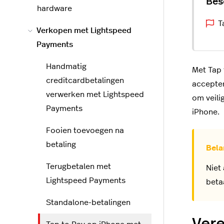
hardware
T
Verkopen met Lightspeed
Payments
Handmatig
Met Tap 
creditcardbetalingen
accepter
verwerken met Lightspeed
om veili
Payments
iPhone.
Fooien toevoegen na
betaling
Terugbetalen met
Niet
Lightspeed Payments
beta
Standalone-betalingen