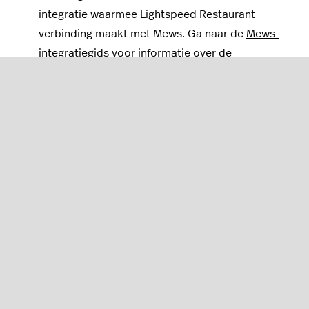
integratie waarmee Lightspeed Restaurant
verbinding maakt met Mews. Ga naar de
Mews-
integratiegids
voor informatie over de
configuratie en instructies.
Als u vragen hebt over de configuratie van de
Mews-integratie met Omniboost, stuur dan een
e-mail naar Omniboost Support via
support@omniboost.io
.
Was dit artikel nuttig?
Aantal gebruikers dat dit nuttig vond: 0 van 0