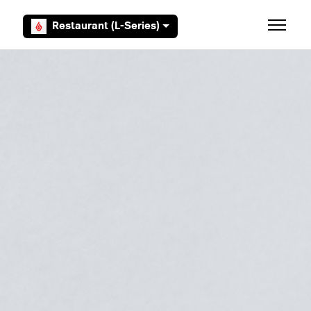
Overslaan en naar hoofdcontent gaan
Restaurant (L-Series)
Navigati