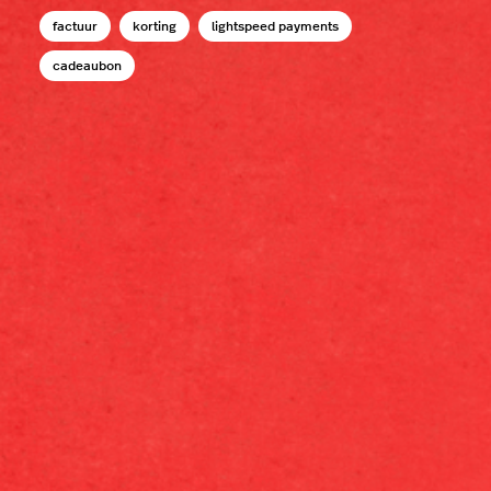
factuur
korting
lightspeed payments
cadeaubon