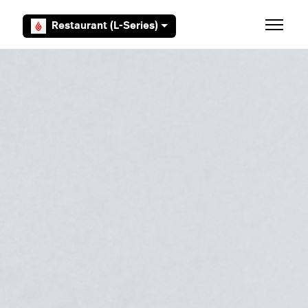
Overslaan en naar hoofdcontent gaan
Restaurant (L-Series)
Navigati