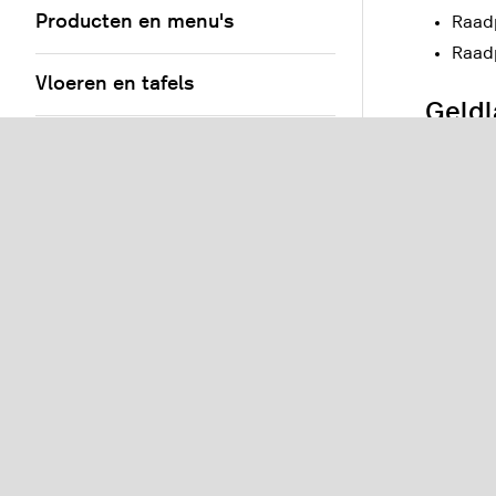
Producten en menu's
Raad
Raad
Vloeren en tafels
Geldl
Gebruikers en klanten
Maak gel
aan een 
Bestellingen
Maak 
Instellingen
Wijs 
Rapporten
Geldl
Geldlade
Add-ons en integraties
Restaura
Bronnen
De be