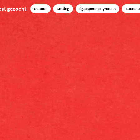
st gezocht:
factuur
korting
lightspeed payments
cadeau