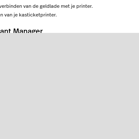
erbinden van de geldlade met je printer.
 van je kasticketprinter.
rant Manager
en en te rapporteren. Wijs vervolgens een geldlade toe
n. Zie
Geldlades configureren
.
speed Restaurant. Zie
Apparaatinstellingen aanpassen
.
 worden geopend en gesloten vanaf je Lightspeed
 met Restaurant POS:
e
Begin- en eindtellingen van de geldlade
.