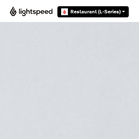
Overslaan en naar hoofdcontent gaan
Restaurant (L-Series)