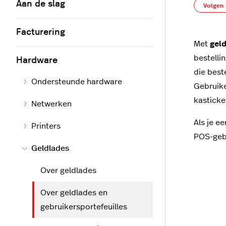
Aan de slag
Volgen
Facturering
Met
gel
bestelli
Hardware
die best
Ondersteunde hardware
Gebruike
kasticke
Netwerken
Als je e
Printers
POS-gebr
Geldlades
Over geldlades
Over geldlades en
gebruikersportefeuilles