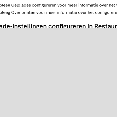
pleeg
Geldlades configureren
voor meer informatie over het v
pleeg
Over printen
voor meer informatie over het configureren
ade-instellingen configureren in Restau
dlades aan in Restaurant Manager om je cashflow bij te houd
apparaat met behulp van Restaurant POS.
geldlades aan die bij fysieke geldlades in je restaurant hore
een geldlade toe aan een iOS-apparaat met behulp van Light
ades gebruiken in Restaurant POS
s houden de cashflow bij en bewaren deze. De lades kunnen
nt POS-apparaat. Lees meer over het gebruik van geldlades
gin- en eindtellingen van de geldlade invoeren in de POS. Zi