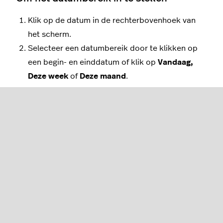
Klik op de datum in de rechterbovenhoek van
het scherm.
Selecteer een datumbereik door te klikken op
een begin- en einddatum of klik op
Vandaag,
Deze week
of
Deze maand
.
Wat wordt weergegeven
Totale inkomsten
Gemiddelde omzet per tafel
Gemiddelde omzet per klant
Aantal
kastickets
Aantal
tafels