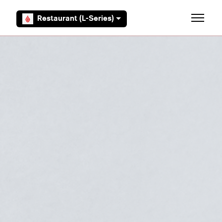
Overslaan en naar hoofdcontent gaan
Restaurant (L-Series)
Navigati