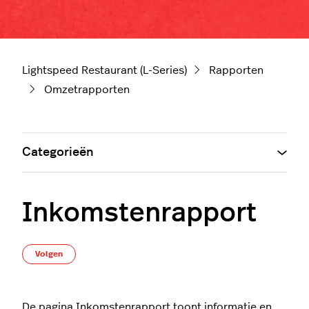
Lightspeed Restaurant (L-Series)
Rapporten
Omzetrapporten
Categorieën
Inkomstenrapport
Nog door niemand gevolgd
Volgen
De pagina I
nkomstenrapport
toont informatie en