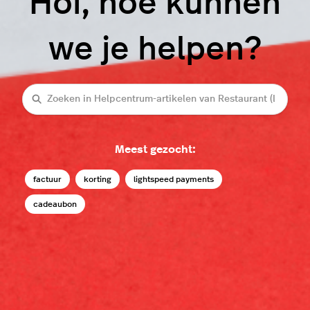
Hoi, hoe kunnen
we je helpen?
Zoeken
Meest gezocht:
factuur
korting
lightspeed payments
cadeaubon