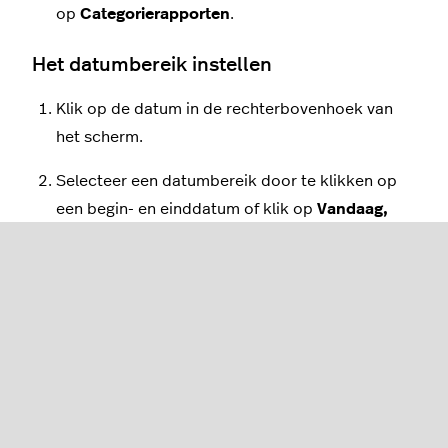
op
Categorierapporten
.
Het datumbereik instellen
Klik op de datum in de rechterbovenhoek van
het scherm.
Selecteer een datumbereik door te klikken op
een begin- en einddatum of klik op
Vandaag,
Deze week
of
Deze maand
.
Het rapport downloaden of afdrukken
Om het Categorierapport voor het geselecteerde
datumbereik te downloaden, klikt u bovenaan het
scherm op
PDF Rapport
of
CSV
.