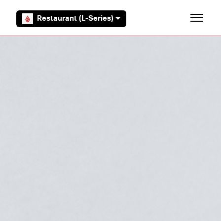
Overslaan en naar hoofdcontent gaan
Restaurant (L-Series)
Navigati