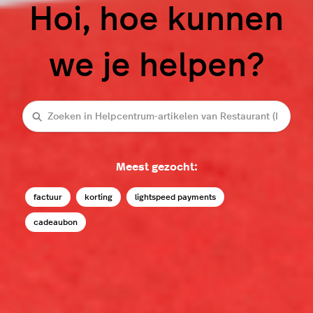
Hoi, hoe kunnen
we je helpen?
Zoeken
Meest gezocht:
factuur
korting
lightspeed payments
cadeaubon