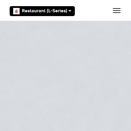
Overslaan en naar hoofdcontent gaan
Restaurant (L-Series)
Navigati