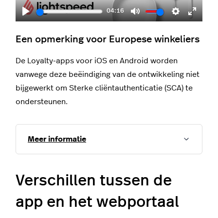
04:16
Play
Mute
Settings
Enter
fullscr
Een opmerking voor Europese winkeliers
De Loyalty-apps voor iOS en Android worden
vanwege deze beëindiging van de ontwikkeling niet
bijgewerkt om Sterke cliëntauthenticatie (SCA) te
ondersteunen.
Meer informatie
Verschillen tussen de
app en het webportaal