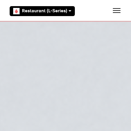
Overslaan en naar hoofdcontent gaan
Restaurant (L-Series)
Navigati