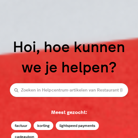
Hoi, hoe kunnen
we je helpen?
Zoeken
Meest gezocht:
factuur
korting
lightspeed payments
cadeaubon