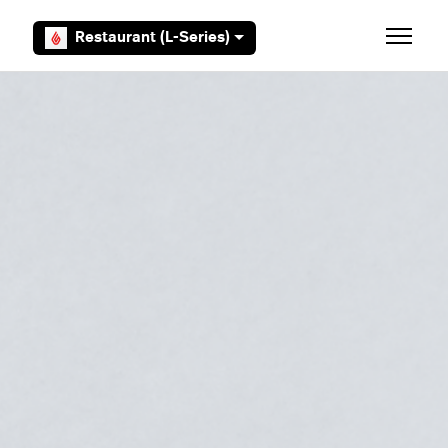
Overslaan en naar hoofdcontent gaan
Restaurant (L-Series)
Navigati