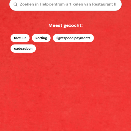
Zoeken
Meest gezocht:
factuur
korting
lightspeed payments
cadeaubon