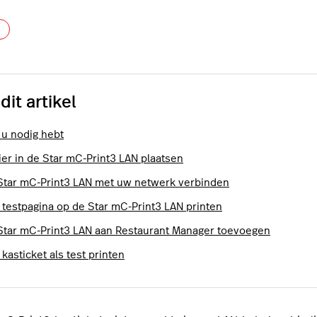
Nog door niemand gevolgd
 dit artikel
 u nodig hebt
ier in de Star mC-Print3 LAN plaatsen
Star mC-Print3 LAN met uw netwerk verbinden
 testpagina op de Star mC-Print3 LAN printen
Star mC-Print3 LAN aan Restaurant Manager toevoegen
kasticket als test printen