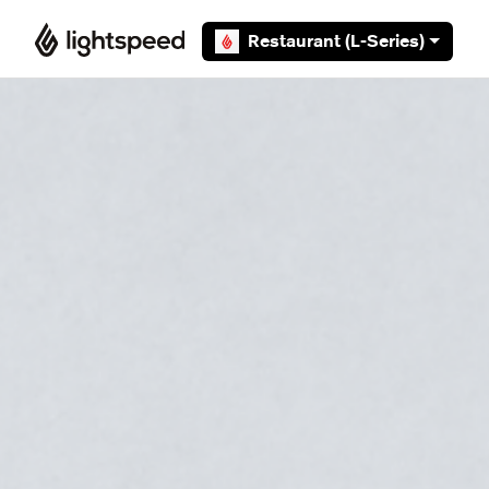
Overslaan en naar hoofdcontent gaan
Restaurant (L-Series)