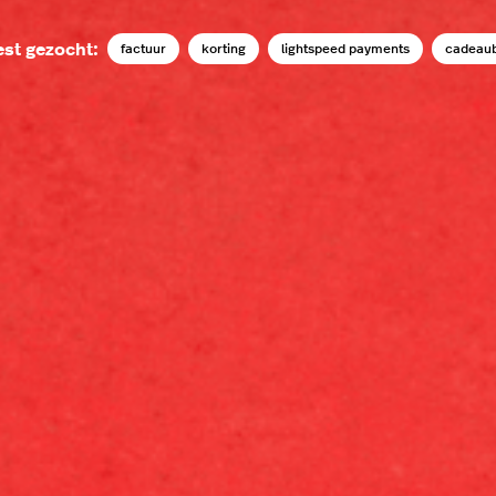
st gezocht:
factuur
korting
lightspeed payments
cadeau