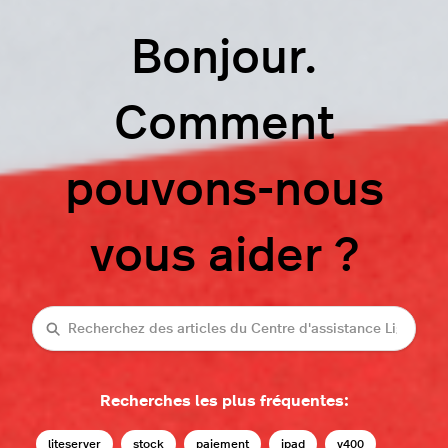
Bonjour.
Comment
pouvons-nous
vous aider ?
Recherche
Recherches les plus fréquentes:
liteserver
stock
paiement
ipad
v400