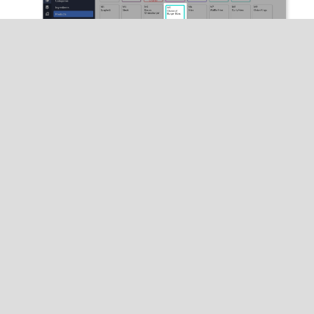
Pour supprimer le choix, cliquez sur
Supprimer
,
puis sur
Oui
dans la fenêtre contextuelle pour
confirmer la suppression.