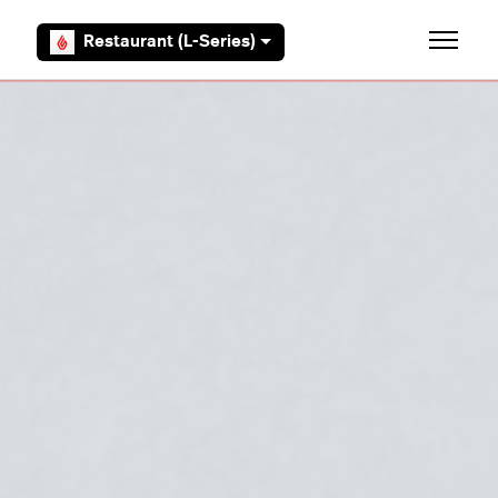
Aller au contenu principal
Restaurant (L-Series)
Ouvrir/F