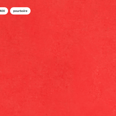
400
pourboire