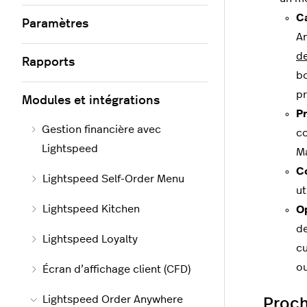
C
Paramètres
An
de
Rapports
bo
pr
Modules et intégrations
P
Gestion financière avec
c
Lightspeed
M
C
Lightspeed Self-Order Menu
ut
Lightspeed Kitchen
O
de
Lightspeed Loyalty
cu
ou
Écran d’affichage client (CFD)
Lightspeed Order Anywhere
Proch