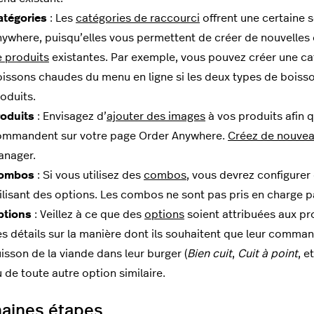
atégories
: Les
catégories de raccourci
offrent une certaine s
ywhere, puisqu’elles vous permettent de créer de nouvelles
 produits
existantes. Par exemple, vous pouvez créer une ca
issons chaudes du menu en ligne si les deux types de boiss
oduits.
roduits
: Envisagez d’
ajouter des images
à vos produits afin qu
ommandent sur votre page Order Anywhere.
Créez de nouvea
anager.
ombos
: Si vous utilisez des
combos
, vous devrez configurer
ilisant des options. Les combos ne sont pas pris en charge 
ptions
: Veillez à ce que des
options
soient attribuées aux pr
s détails sur la manière dont ils souhaitent que leur command
isson de la viande dans leur burger (
Bien cuit
,
Cuit à point
, e
 de toute autre option similaire.
aines étapes