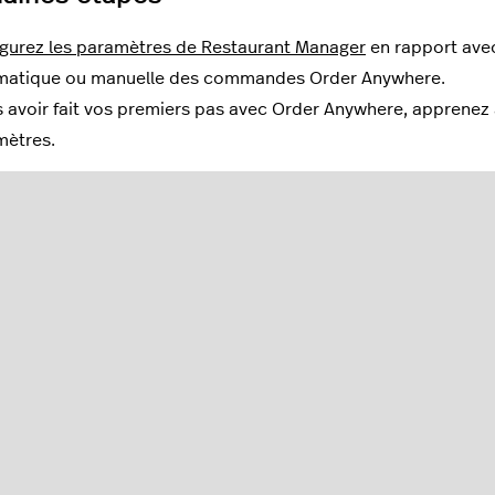
gurez les paramètres de Restaurant Manager
en rapport ave
matique ou manuelle des commandes Order Anywhere.
 avoir fait vos premiers pas avec Order Anywhere, apprenez
mètres.
Cet article vous a-t-il
Utilisateurs qui ont trouvé cela