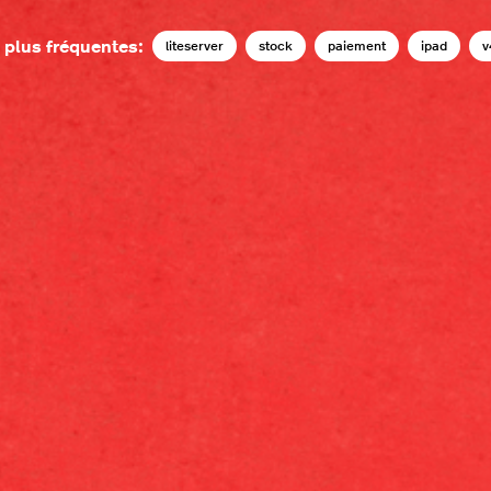
 plus fréquentes:
liteserver
stock
paiement
ipad
v