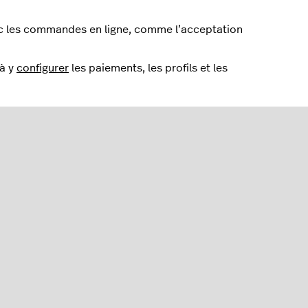
c les commandes en ligne, comme l’acceptation
 à y
configurer
les paiements, les profils et les
 été utile ?
 utile : 0 sur 0