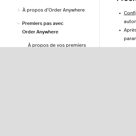
À propos d’Order Anywhere
Confi
auto
Premiers pas avec
Après
Order Anywhere
para
À propos de vos premiers
pas avec Order Anywhere
Création d’un menu Order
Anywhere
Paramètres de Restaurant
Manager pour Order
Anywhere
Configuration d’Order
Anywhere