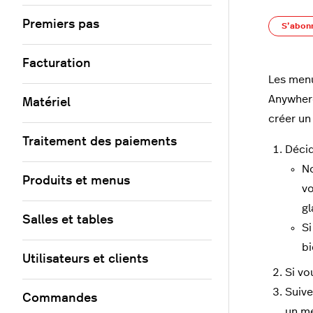
Premiers pas
S’abon
Facturation
Les menu
Anywhere
Matériel
créer un
Traitement des paiements
Décid
N
Produits et menus
vo
gl
Salles et tables
Si
bi
Utilisateurs et clients
Si vo
Suive
Commandes
un me