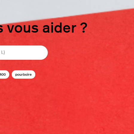
vous aider ?
400
pourboire