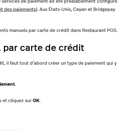
e services de paiement ait été préalablement configuré
nt des paiements
). Aux États-Unis, Cayan et Bridgepay
nts manuels par carte de crédit dans Restaurant POS.
par carte de crédit
, il faut tout d’abord créer un type de paiement qui y
aiement
.
s et cliquez sur
OK
.