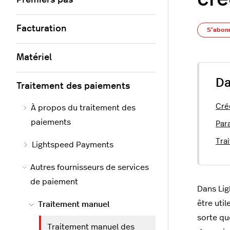
Premiers pas
Facturation
S’abon
Matériel
Da
Traitement des paiements
Cré
À propos du traitement des
paiements
Par
Tra
Lightspeed Payments
Autres fournisseurs de services
de paiement
Dans Lig
être util
Traitement manuel
sorte qu
Traitement manuel des