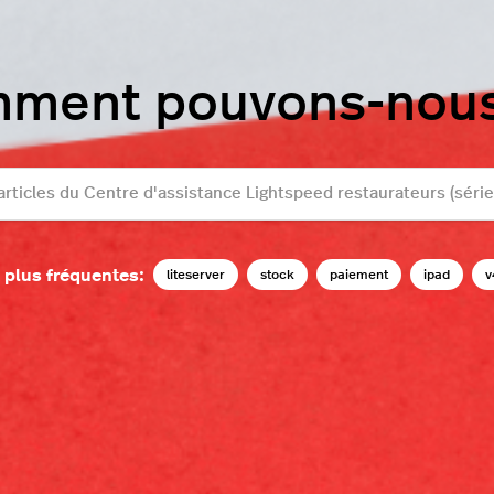
mment pouvons-nous 
 plus fréquentes:
liteserver
stock
paiement
ipad
v