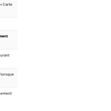
« Carte
ment
aurant
t lorsque
quement