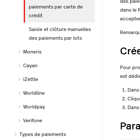
des paie
paiements par carte de
dans le 
crédit
accepten
Saisie et clôture manuelles
Remarque
des paiements par lots
Crée
Moneris
Cayan
Pour pro
est dédi
iZettle
Dans 
Worldline
Cliqu
Worldpay
Dans 
Verifone
Par
Types de paiements