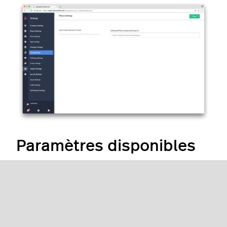
Paramètres disponibles
PARAMÈTRES
Copiez et collez l’URL de l’image
DU MENU
de fond que vous souhaitez
LIGHTSPEED
utiliser pour votre
Self-Order
Menu
. L’image, dont la taille