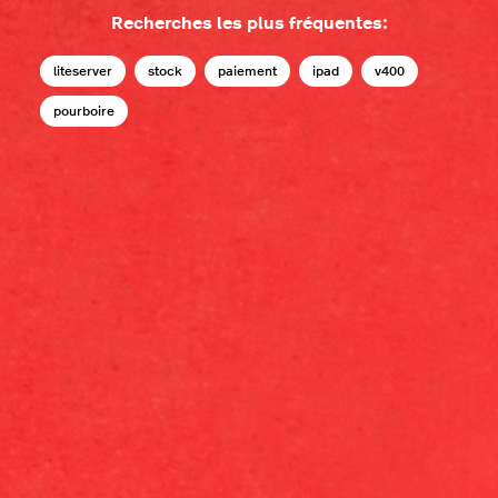
Recherches les plus fréquentes:
liteserver
stock
paiement
ipad
v400
pourboire