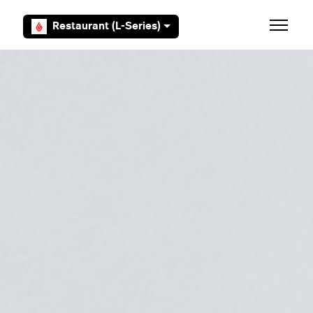
Aller au contenu principal
Restaurant (L-Series)
Ouvrir/F