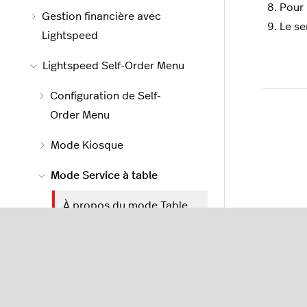
Pour 
Gestion financière avec
Le se
Lightspeed
Lightspeed Self-Order Menu
Configuration de Self-
Order Menu
Mode Kiosque
Mode Service à table
À propos du mode Table
Configurer le mode Table
sur un iPad
Lightspeed Kitchen