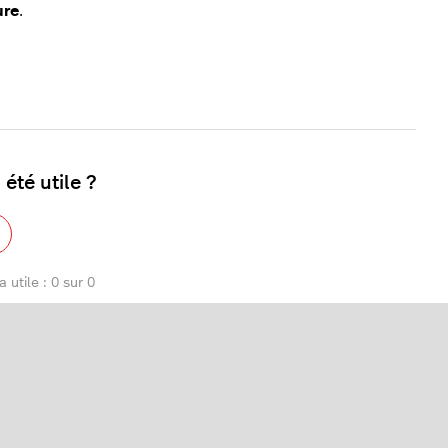
ure
.
 été utile ?
 utile : 0 sur 0