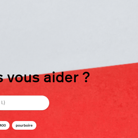
vous aider ?
400
pourboire