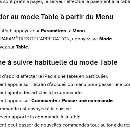
s sont prêts à payer, le serveur effectue le paiement à la tabl
er au mode Table à partir du Menu
e iPad, appuyez sur
Paramètres
>
Menu
.
 PARAMÈTRES DE L’APPLICATION, appuyez sur
Mode
.
yez sur
Table
.
e à suivre habituelle du mode Table
ut d’abord affecter le iPad à une table en particulier.
ient appuie sur l’écran d
’
accueil du menu pour passer une c
ient ajoute des articles à la commande.
ient appuie sur
Commande
>
Passer une commande
.
mmande est envoyée à la cuisine.
rveur apporte la commande à la table.
ient peut passer de nouvelles commandes tout au long du re