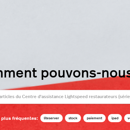
mment pouvons-nous 
 plus fréquentes:
liteserver
stock
paiement
ipad
v