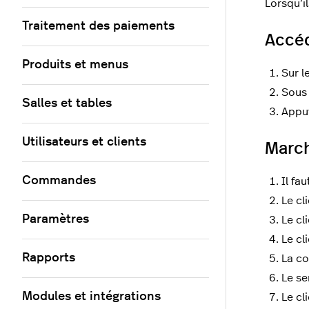
Lorsqu’il
Traitement des paiements
Accéd
Produits et menus
Sur l
Sous
Salles et tables
Appu
Utilisateurs et clients
March
Commandes
Il fa
Le cl
Paramètres
Le cl
Le cl
Rapports
La co
Le se
Modules et intégrations
Le cl