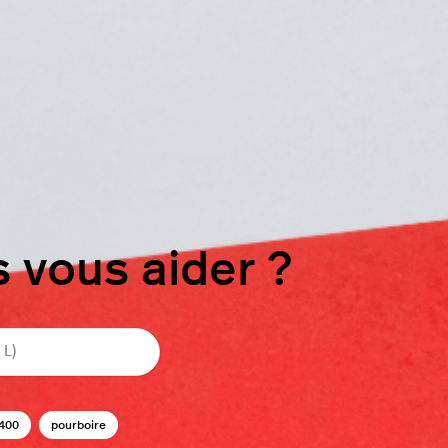
vous aider ?
400
pourboire