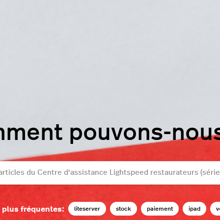
mment pouvons-nous 
 plus fréquentes:
liteserver
stock
paiement
ipad
v