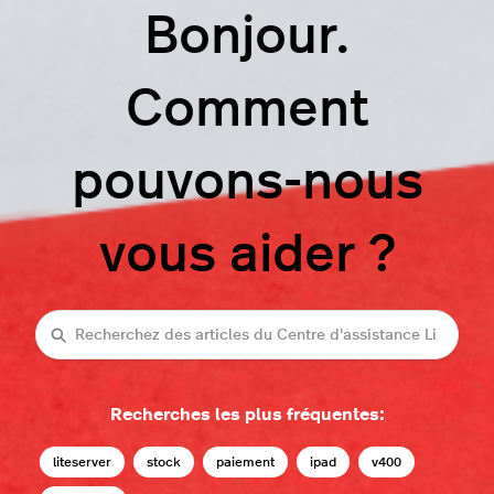
Bonjour.
Comment
pouvons-nous
vous aider ?
Recherche
Recherches les plus fréquentes:
liteserver
stock
paiement
ipad
v400