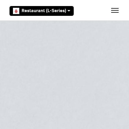
Aller au contenu principal
Restaurant (L-Series)
Ouvrir/F