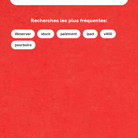
Recherches les plus fréquentes:
liteserver
stock
paiement
ipad
v400
pourboire