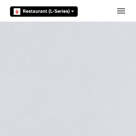
Aller au contenu principal
Restaurant (L-Series)
Ouvrir/F