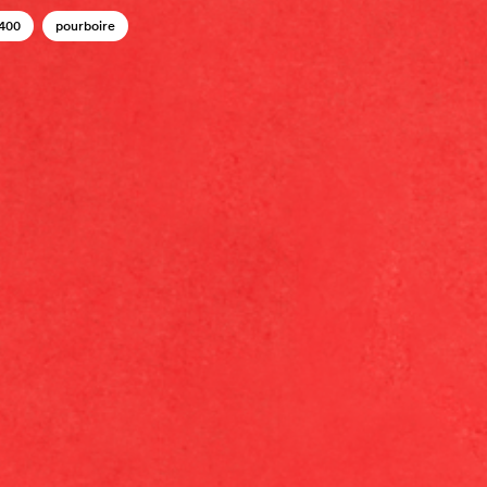
400
pourboire