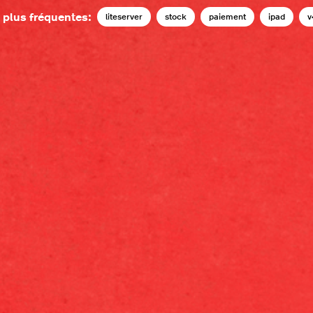
 plus fréquentes:
liteserver
stock
paiement
ipad
v