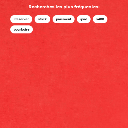
Recherches les plus fréquentes:
liteserver
stock
paiement
ipad
v400
pourboire