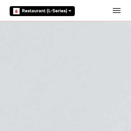
Aller au contenu principal
Restaurant (L-Series)
Ouvrir/F