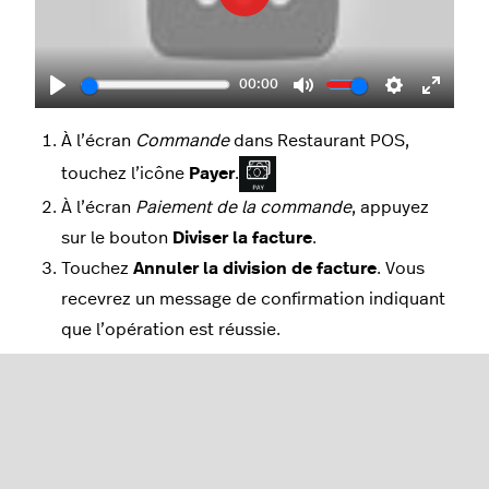
Play
00:00
Play
Mute
Settings
Enter
fullscr
À l’écran
Commande
dans Restaurant POS,
touchez l’icône
Payer
.
À l’écran
Paiement de la commande
, appuyez
sur le bouton
Diviser la facture
.
Touchez
Annuler la division de facture
. Vous
recevrez un message de confirmation indiquant
que l’opération est réussie.