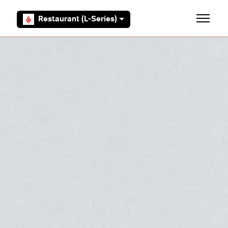
Aller au contenu principal
Restaurant (L-Series)
Ouvrir/F