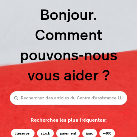
Bonjour.
Comment
pouvons-nous
vous aider ?
Recherche
Recherches les plus fréquentes:
liteserver
stock
paiement
ipad
v400