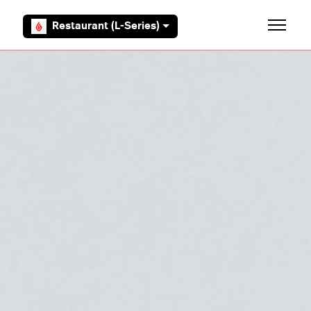
Aller au contenu principal
Restaurant (L-Series)
Ouvrir/F