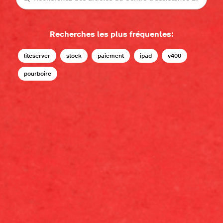
Recherches les plus fréquentes:
liteserver
stock
paiement
ipad
v400
pourboire